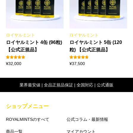
ロイヤルミント
ロイヤルミント
ロイヤルミント 4缶 (96粒)
ロイヤルミント 5缶 (120
【公式正規品】
粒) 【公式正規品】
2
件の利用者
4
件の利用者
¥
32,000
¥
37,500
評価に基づ
評価に基づ
く5段階評
く5段階評
価のうち、
価のうち、
5.00
点
4.75
点
業界最安値 | 全品正規品保証 | 全国対応 | 公式通販
ショップメニュー
ROYALMINTSのすべて
公式コラム・最新情報
商品一覧
マイアカウント