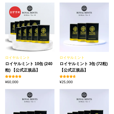
おすすめ
ロイヤルミント
ロイヤルミント
ロイヤルミント 10缶 (240
ロイヤルミント 3缶 (72粒)
粒) 【公式正規品】
【公式正規品】
9
件の利用者
5
件の利用
¥
60,000
¥
25,000
評価に基づ
者評価に
く5段階評
基づく5段
価のうち、
階評価の
4.78
点
うち、
4.60
点