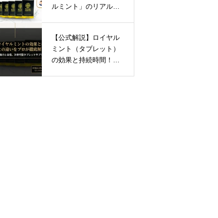
持続
ルミント」のリアルな
時
口コミを徹底調査！ロ
イヤルハニーとの違い
間！
【公式解説】ロイヤル
も完全解説
精力
ミント（タブレット）
剤と
の効果と持続時間！精
の違
力剤との違いをプロが
いを
徹底解剖
プロ
が徹
底解
剖