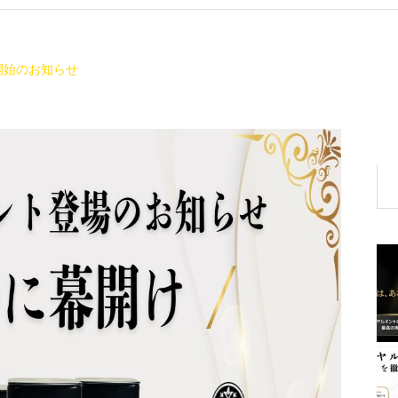
開始のお知らせ
【公
【公
式】
式警
ロイ
告】
ヤル
ロイ
ミン
ヤル
トと
ミン
は？
トの
ロイ
偽物
ヤル
に注
ハニ
意！
ー等
本物
と異
を安
なる
全に