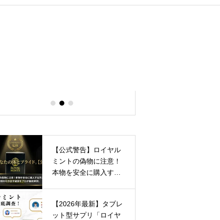
【公
式解
説】
ロイ
ヤル
ミン
ト
【公式警告】ロイヤル
（タ
ミントの偽物に注意！
ブレ
本物を安全に購入する
ッ
方法を品質管理責任者
ト）
が解説
の効
【2026年最新】タブレ
果と
ット型サプリ「ロイヤ