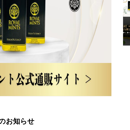
「次
購入
世代
する
タブ
方法
レッ
を品
ト
質管
型」
理責
活力
任者
サプ
が解
リの
説
魅力
のお知らせ