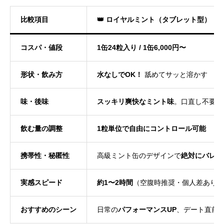
比較項目
👑 ロイヤルミント（タブレット型）
コスパ・値段
1缶24粒入り / 1缶6,000円〜
形状・飲み方
水なしでOK！
舐めてサッと溶かす
味・後味
スッキリ爽快なミント味
。口直し不要
飲む量の調整
1粒単位で自由にコントロール可能
携帯性・秘匿性
高級ミント缶のデザインで
絶対にバレな
実感スピード
約1〜2時間
（空腹時推奨・個人差あり）
おすすめのシーン
日常の
パフォーマンスUP
、デート直前