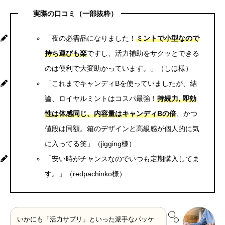
実際の口コミ（一部抜粋）
「夜の必需品になりました！
ミントで小型なので
持ち運びも楽
ですし、活力補助をサクッとできる
のは便利で大変助かっています。」（しほ様）
「これまでキャンディBを使っていましたが、結
論、ロイヤルミントはコスパ最強！
持続力, 即効
性は体感同じ、内容量はキャンディBの倍
、かつ
値段は同額。箱のデザインと高級感が個人的に気
に入ってる笑」（jigging様）
「安い時がチャンスなのでいつも定期購入してま
す。」（redpachinko様）
いかにも「活力サプリ」といった派手なパッケ